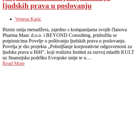
ljudskih prava u poslovanju
Venesa Karic
Biznis unija menadžera, zajedno s kompanijama svojih članova
Pharma Maac d.o.o. i BEYOND Consulting, pridružila se
potpisnicima Povelje o poštivanju ljudskih prava u poslovanju.
Povelja je dio projekta „Poboljšanje korporativne odgovornosti za
ljudska prava u BiH“, koji realizira Institut za razvoj mladih KULT
uz finansijsku podršku Evropske unije te u…
Read More