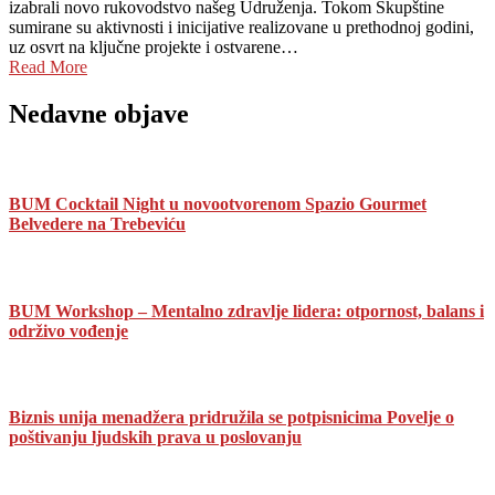
izabrali novo rukovodstvo našeg Udruženja. Tokom Skupštine
sumirane su aktivnosti i inicijative realizovane u prethodnoj godini,
uz osvrt na ključne projekte i ostvarene…
Read More
Nedavne objave
BUM Cocktail Night u novootvorenom Spazio Gourmet
Belvedere na Trebeviću
BUM Workshop – Mentalno zdravlje lidera: otpornost, balans i
održivo vođenje
Biznis unija menadžera pridružila se potpisnicima Povelje o
poštivanju ljudskih prava u poslovanju