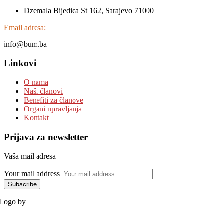
Dzemala Bijedica St 162, Sarajevo 71000
Email adresa:
info@bum.ba
Linkovi
O nama
Naši članovi
Benefiti za članove
Organi upravljanja
Kontakt
Prijava za newsletter
Vaša mail adresa
Your mail address
Logo by