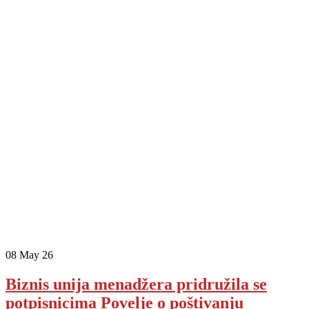
08
May 26
Biznis unija menadžera pridružila se
potpisnicima Povelje o poštivanju