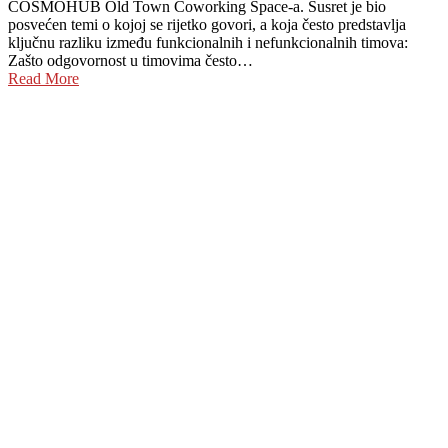
COSMOHUB Old Town Coworking Space-a. Susret je bio
posvećen temi o kojoj se rijetko govori, a koja često predstavlja
ključnu razliku između funkcionalnih i nefunkcionalnih timova:
Zašto odgovornost u timovima često…
Read More