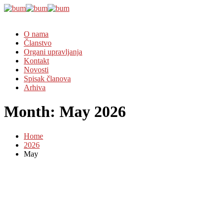
O nama
Članstvo
Organi upravljanja
Kontakt
Novosti
Spisak članova
Arhiva
Month:
May 2026
Home
2026
May