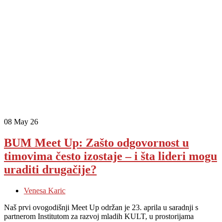
08
May 26
BUM Meet Up: Zašto odgovornost u
timovima često izostaje – i šta lideri mogu
uraditi drugačije?
Venesa Karic
Naš prvi ovogodišnji Meet Up održan je 23. aprila u saradnji s
partnerom Institutom za razvoj mladih KULT, u prostorijama