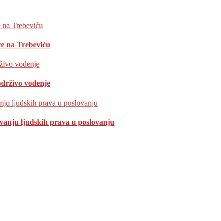
e na Trebeviću
održivo vođenje
ivanju ljudskih prava u poslovanju