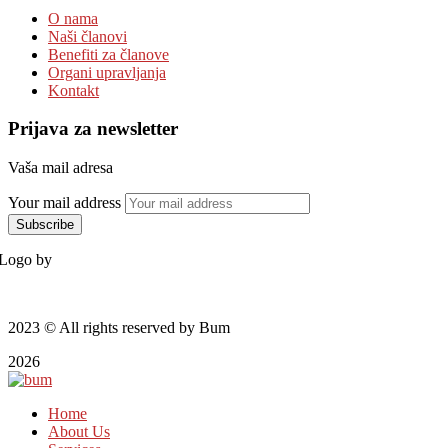
O nama
Naši članovi
Benefiti za članove
Organi upravljanja
Kontakt
Prijava za newsletter
Vaša mail adresa
Your mail address
Logo by
2023
© All rights reserved by Bum
2026
Home
About Us