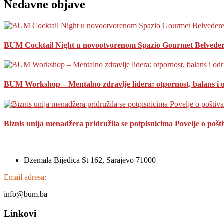
Nedavne objave
BUM Cocktail Night u novootvorenom Spazio Gourmet Belveder
BUM Workshop – Mentalno zdravlje lidera: otpornost, balans i 
Biznis unija menadžera pridružila se potpisnicima Povelje o pošt
Dzemala Bijedica St 162, Sarajevo 71000
Email adresa:
info@bum.ba
Linkovi