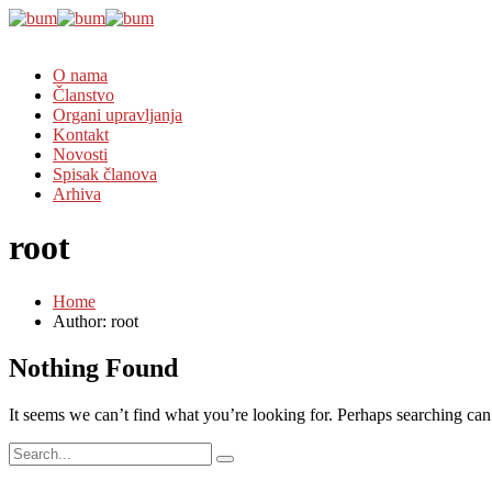
O nama
Članstvo
Organi upravljanja
Kontakt
Novosti
Spisak članova
Arhiva
root
Home
Author: root
Nothing Found
It seems we can’t find what you’re looking for. Perhaps searching can