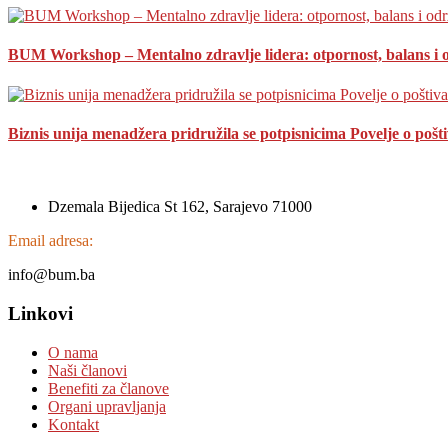
BUM Workshop – Mentalno zdravlje lidera: otpornost, balans i 
Biznis unija menadžera pridružila se potpisnicima Povelje o pošt
Dzemala Bijedica St 162, Sarajevo 71000
Email adresa:
info@bum.ba
Linkovi
O nama
Naši članovi
Benefiti za članove
Organi upravljanja
Kontakt