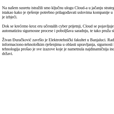
Na našem susretu istražili smo ključnu ulogu Cloud-a u jačanju strateg
istakao kako je rješenje potrebno prilagođavati uslovima kompanije u
je izbjeći.
Dok se krećemo kroz eru učestalih cyber prijetnji, Cloud se pojavljuj
automatizira sigurnosne procese i poboljšava saradnju, te tako pruža s
Živan Đuračković završio je Elektrotehnički fakultet u Banjaluci. Radi
informaciono-tehnološkim rješenjima u oblasti upravljanja, sigurnos
tehnologija prošao je sve izazove koje je nametnula najdinamičnija i
državi.