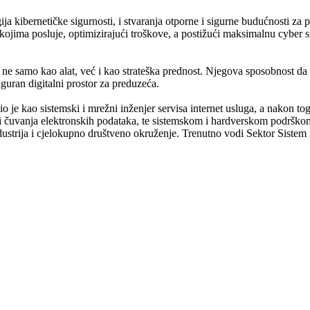
ija kibernetičke sigurnosti, i stvaranja otporne i sigurne budućnosti z
 kojima posluje, optimizirajući troškove, a postižući maksimalnu cyber
e ne samo kao alat, već i kao strateška prednost. Njegova sposobnost d
iguran digitalni prostor za preduzeća.
o je kao sistemski i mrežni inženjer servisa internet usluga, a nakon t
ti i čuvanja elektronskih podataka, te sistemskom i hardverskom podrš
ndustrija i cjelokupno društveno okruženje. Trenutno vodi Sektor Siste