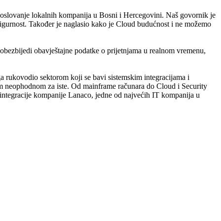
a poslovanje lokalnih kompanija u Bosni i Hercegovini. Naš govornik je
 sigurnost. Također je naglasio kako je Cloud budućnost i ne možemo
a obezbijedi obavještajne podatke o prijetnjama u realnom vremenu,
oga rukovodio sektorom koji se bavi sistemskim integracijama i
kom neophodnom za iste. Od mainframe računara do Cloud i Security
m integracije kompanije Lanaco, jedne od najvećih IT kompanija u