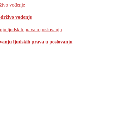
održivo vođenje
ivanju ljudskih prava u poslovanju