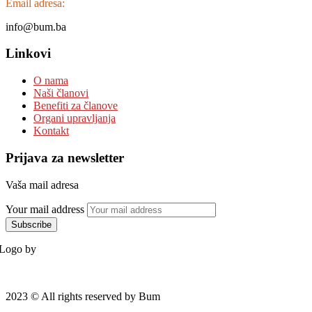
Email adresa:
info@bum.ba
Linkovi
O nama
Naši članovi
Benefiti za članove
Organi upravljanja
Kontakt
Prijava za newsletter
Vaša mail adresa
Your mail address
Logo by
2023
© All rights reserved by Bum