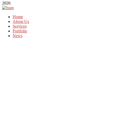
2026
Home
About Us
Services
Portfolio
News