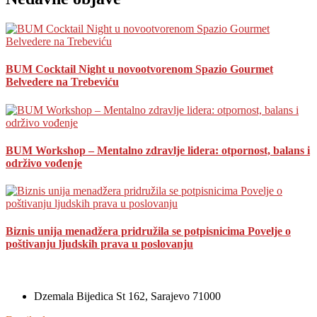
BUM Cocktail Night u novootvorenom Spazio Gourmet
Belvedere na Trebeviću
BUM Workshop – Mentalno zdravlje lidera: otpornost, balans i
održivo vođenje
Biznis unija menadžera pridružila se potpisnicima Povelje o
poštivanju ljudskih prava u poslovanju
Dzemala Bijedica St 162, Sarajevo 71000