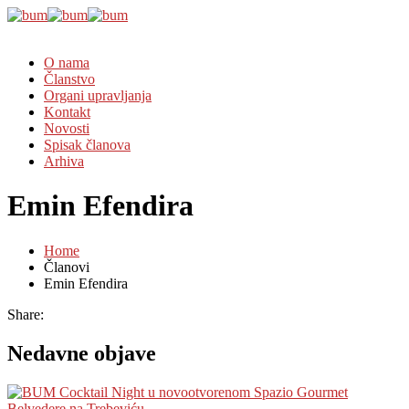
O nama
Članstvo
Organi upravljanja
Kontakt
Novosti
Spisak članova
Arhiva
Emin Efendira
Home
Članovi
Emin Efendira
Share:
Nedavne objave