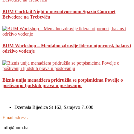
BUM Cocktail Night u novootvorenom Spazio Gourmet
Belvedere na Trebeviću
BUM Workshop – Mentalno zdravlje lidera: otpornost, balans i
održivo vođenje
Biznis unija menadžera pridružila se potpisnicima Povelje o
poštivanju ljudskih prava u poslovanju
Dzemala Bijedica St 162, Sarajevo 71000
Email adresa:
info@bum.ba