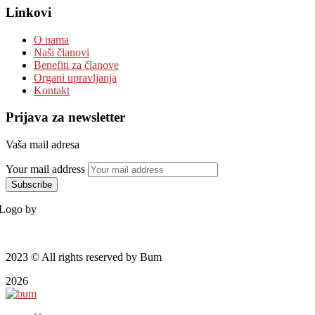
Linkovi
O nama
Naši članovi
Benefiti za članove
Organi upravljanja
Kontakt
Prijava za newsletter
Vaša mail adresa
Your mail address
Logo by
2023
© All rights reserved by Bum
2026