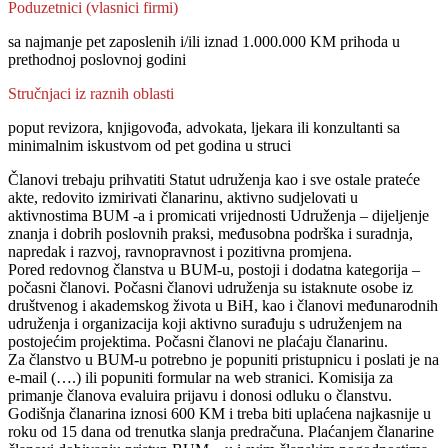
Poduzetnici (vlasnici firmi)
sa najmanje pet zaposlenih i/ili iznad 1.000.000 KM prihoda u
prethodnoj poslovnoj godini
Stručnjaci iz raznih oblasti
poput revizora, knjigovođa, advokata, ljekara ili konzultanti sa
minimalnim iskustvom od pet godina u struci
Članovi trebaju prihvatiti Statut udruženja kao i sve ostale prateće
akte, redovito izmirivati članarinu, aktivno sudjelovati u
aktivnostima BUM -a i promicati vrijednosti Udruženja – dijeljenje
znanja i dobrih poslovnih praksi, međusobna podrška i suradnja,
napredak i razvoj, ravnopravnost i pozitivna promjena.
Pored redovnog članstva u BUM-u, postoji i dodatna kategorija –
počasni članovi. Počasni članovi udruženja su istaknute osobe iz
društvenog i akademskog života u BiH, kao i članovi međunarodnih
udruženja i organizacija koji aktivno surađuju s udruženjem na
postojećim projektima. Počasni članovi ne plaćaju članarinu.
Za članstvo u BUM-u potrebno je popuniti pristupnicu i poslati je na
e-mail (….) ili popuniti formular na web stranici. Komisija za
primanje članova evaluira prijavu i donosi odluku o članstvu.
Godišnja članarina iznosi 600 KM i treba biti uplaćena najkasnije u
roku od 15 dana od trenutka slanja predračuna. Plaćanjem članarine