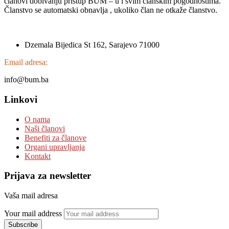
članovi dobivanju pristup BUM – u i svim članskim pogodnostima.
Članstvo se automatski obnavlja , ukoliko član ne otkaže članstvo.
Dzemala Bijedica St 162, Sarajevo 71000
Email adresa:
info@bum.ba
Linkovi
O nama
Naši članovi
Benefiti za članove
Organi upravljanja
Kontakt
Prijava za newsletter
Vaša mail adresa
Your mail address