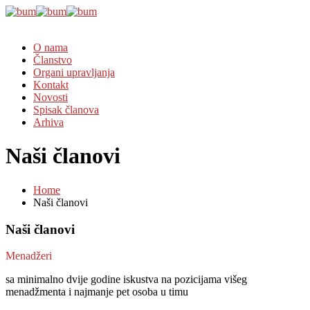
O nama
Članstvo
Organi upravljanja
Kontakt
Novosti
Spisak članova
Arhiva
Naši članovi
Home
Naši članovi
Naši članovi
Menadžeri
sa minimalno dvije godine iskustva na pozicijama višeg
menadžmenta i najmanje pet osoba u timu