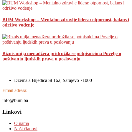
BUM Workshop – Mentalno zdravlje lidera: otpornost, balans i
održivo vođenje
Biznis unija menadžera pridružila se potpisnicima Povelje o
poštivanju ljudskih prava u poslovanju
Dzemala Bijedica St 162, Sarajevo 71000
Email adresa:
info@bum.ba
Linkovi
O nama
Naši članovi