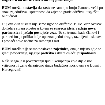
BUM mreža nastavlja da raste
ne samo po broju članova, već i po
snazi zajedništva i spremnosti da zajedno grade održivu i uspješnu
budućnost.
Cilj ovakvih susreta nije samo ugodno druženje. BUM kroz ovakve
događaje stvara prostor u kojem se
susreću ideje, rađaju nova
partnerstva i jačaju postojeće veze.
To su trenuci kada članovi i
partneri imaju priliku bolje upoznati jedni druge, razmijeniti iskustva
i pronaći nove načine za saradnju i rast.
BUM mreža nije samo poslovna zajednica,
ona je mjesto gdje se
gradi
povjerenje
, njeguje
podrška
i stvara osjećaj
pripadnosti.
Naša snaga je u povezivanju ljudi i kompanija koje dijele iste
vrijednosti i želju da zajedno grade budućnost poslovanja u Bosni i
Hercegovini!