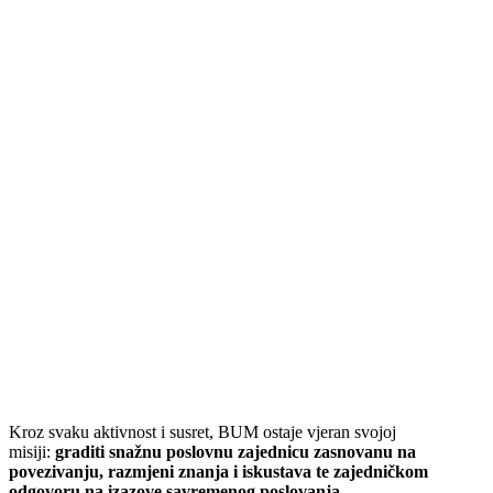
Kroz svaku aktivnost i susret, BUM ostaje vjeran svojoj
misiji:
graditi snažnu poslovnu zajednicu zasnovanu na
povezivanju, razmjeni znanja i iskustava te zajedničkom
odgovoru na izazove savremenog poslovanja.