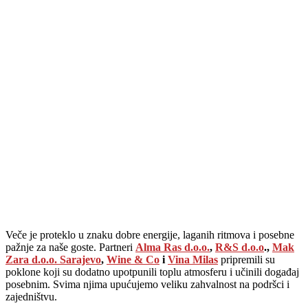
Veče je proteklo u znaku dobre energije, laganih ritmova i posebne
pažnje za naše goste. Partneri
Alma Ras d.o.o.
,
R&S d.o.o
.,
Mak
Zara d.o.o. Sarajevo
,
Wine & Co
i
Vina Milas
pripremili su
poklone koji su dodatno upotpunili toplu atmosferu i učinili događaj
posebnim. Svima njima upućujemo veliku zahvalnost na podršci i
zajedništvu.