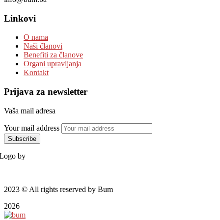
Linkovi
O nama
Naši članovi
Benefiti za članove
Organi upravljanja
Kontakt
Prijava za newsletter
Vaša mail adresa
Your mail address
Logo by
2023
© All rights reserved by Bum
2026