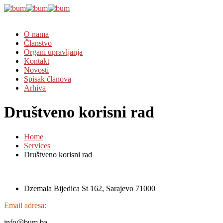
O nama
Članstvo
Organi upravljanja
Kontakt
Novosti
Spisak članova
Arhiva
Društveno korisni rad
Home
Services
Društveno korisni rad
Dzemala Bijedica St 162, Sarajevo 71000
Email adresa:
info@bum.ba